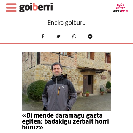
Eneko goiburu
«Bi mende daramagu gazta
egiten; badakigu zerbait horri
buruz»