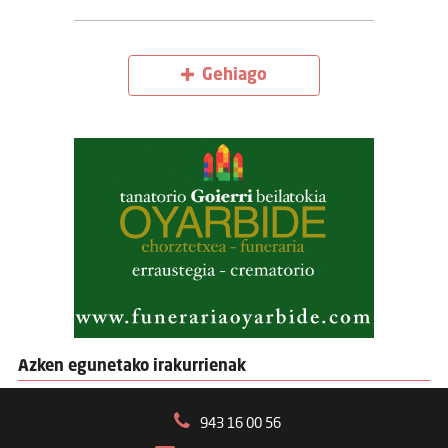
Gehiago
Azken egunetako irakurrienak
943 16 00 56