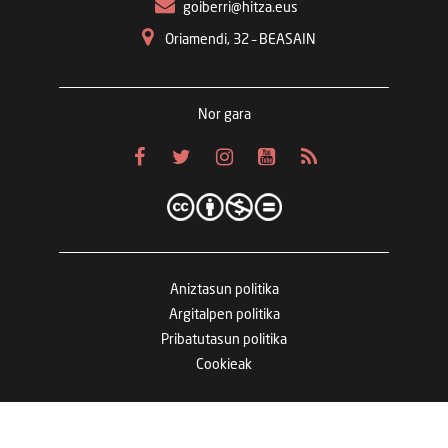
goiberri@hitza.eus
Oriamendi, 32 – BEASAIN
Nor gara
Aniztasun politika
Argitalpen politika
Pribatutasun politika
Cookieak