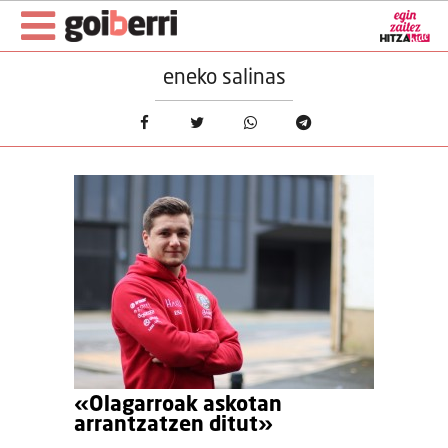
eneko salinas
«Olagarroak askotan
arrantzatzen ditut»