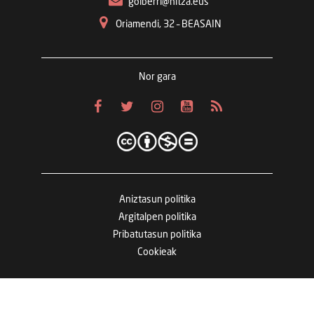
goiberri@hitza.eus
Oriamendi, 32 – BEASAIN
Nor gara
Aniztasun politika
Argitalpen politika
Pribatutasun politika
Cookieak