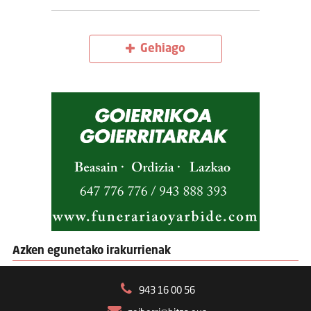
Gehiago
Azken egunetako irakurrienak
943 16 00 56