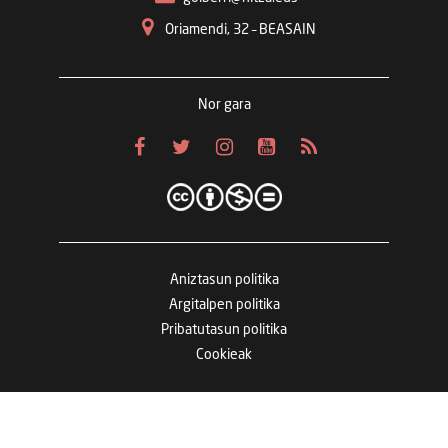
Oriamendi, 32 – BEASAIN
Nor gara
Aniztasun politika
Argitalpen politika
Pribatutasun politika
Cookieak