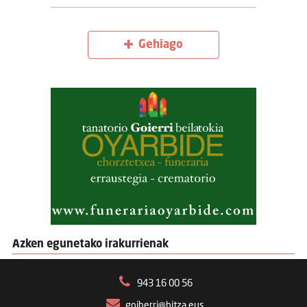
Gehiago
Azken egunetako irakurrienak
943 16 00 56
goiberri@hitza.eus