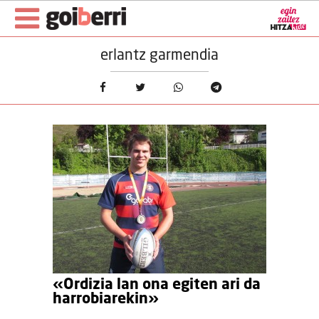
erlantz garmendia
«Ordizia lan ona egiten ari da
harrobiarekin»