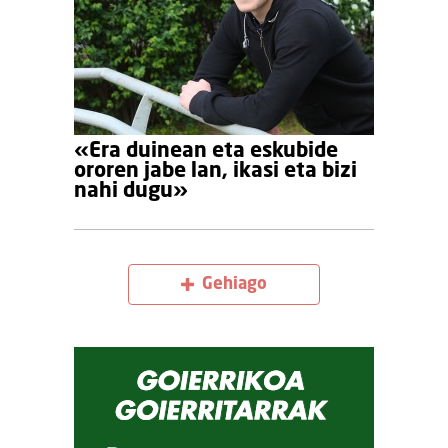
«Era duinean eta eskubide
ororen jabe lan, ikasi eta bizi
nahi dugu»
Gehiago