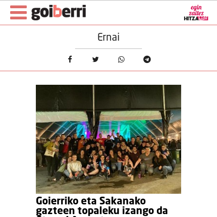
Ernai
Goierriko eta Sakanako
gazteen topaleku izango da