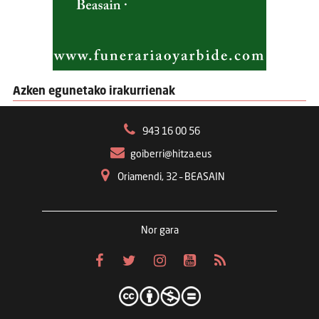
Azken egunetako irakurrienak
943 16 00 56
goiberri@hitza.eus
Oriamendi, 32 – BEASAIN
Nor gara