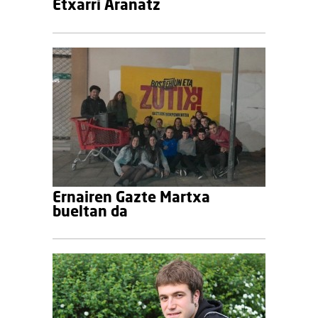
Etxarri Aranatz
Ernairen Gazte Martxa
bueltan da