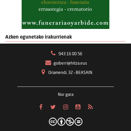
Azken egunetako irakurrienak
943 16 00 56
goiberri@hitza.eus
Oriamendi, 32 – BEASAIN
Nor gara