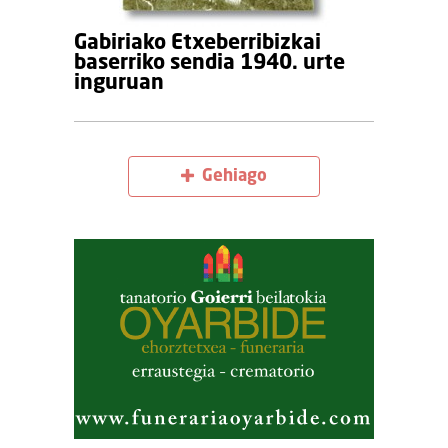
Gabiriako Etxeberribizkai
baserriko sendia 1940. urte
inguruan
Gehiago