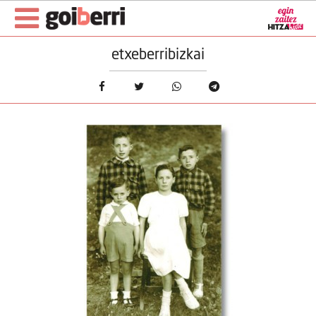
etxeberribizkai