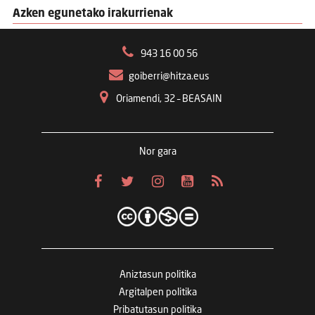
Azken egunetako irakurrienak
943 16 00 56
goiberri@hitza.eus
Oriamendi, 32 – BEASAIN
Nor gara
Aniztasun politika
Argitalpen politika
Pribatutasun politika