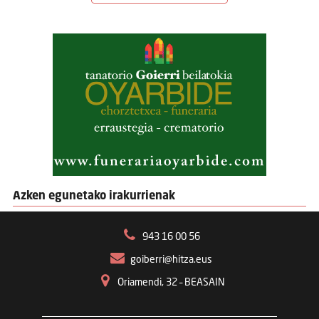
Azken egunetako irakurrienak
943 16 00 56
goiberri@hitza.eus
Oriamendi, 32 – BEASAIN