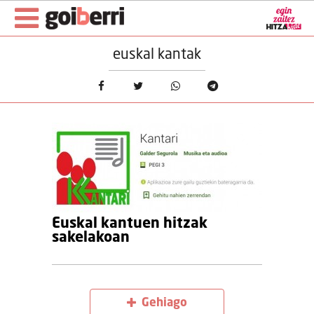
euskal kantak
Euskal kantuen hitzak
sakelakoan
Gehiago