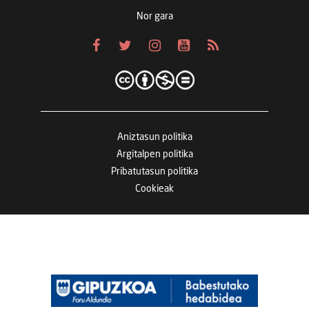
Nor gara
Aniztasun politika
Argitalpen politika
Pribatutasun politika
Cookieak