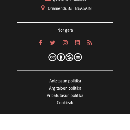
Oriamendi, 32 – BEASAIN
Nor gara
Aniztasun politika
Argitalpen politika
Pribatutasun politika
Cookieak