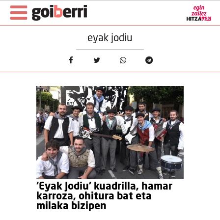
eyak jodiu
‘Eyak Jodiu’ kuadrilla, hamar
karroza, ohitura bat eta
milaka bizipen