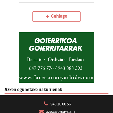
Gehiago
Azken egunetako irakurrienak
943 16 00 56
goiberri@hitza.eus