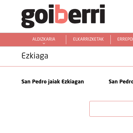
ALDIZKARIA
ELKARRIZKETAK
ERREPO
GOIERRITARRAK MUNDUAN
Ezkiaga
San Pedro jaiak Ezkiagan
San Pedro