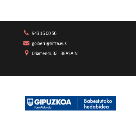
943 16 00 56
goiberri@hitza.eus
Oriamendi, 32 – BEASAIN