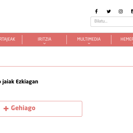
RTAJEAK
IRITZIA
MULTIMEDIA
HEME
 jaiak Ezkiagan
Gehiago