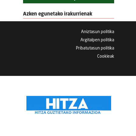
Azken egunetako irakurrienak
Aniztasun politika
Argitalpen politika
Pribatutasun politika
Cookieak