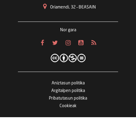
Oriamendi, 32 – BEASAIN
Nor gara
Aniztasun politika
Argitalpen politika
Pribatutasun politika
Cookieak