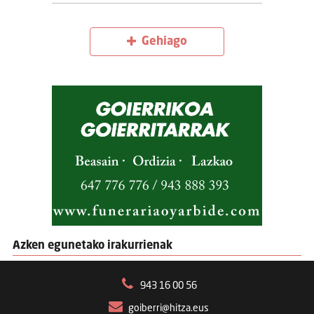
Gehiago
Azken egunetako irakurrienak
943 16 00 56
goiberri@hitza.eus