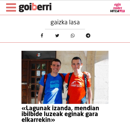
gaizka lasa
«Lagunak izanda, mendian
ibilbide luzeak eginak gara
elkarrekin»