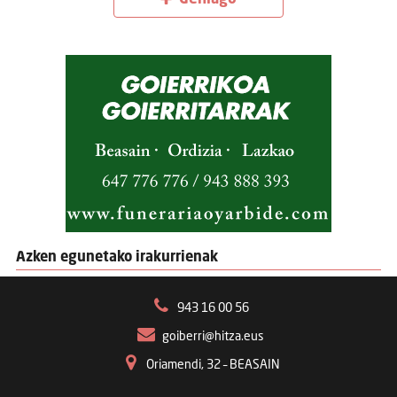
Azken egunetako irakurrienak
943 16 00 56
goiberri@hitza.eus
Oriamendi, 32 – BEASAIN