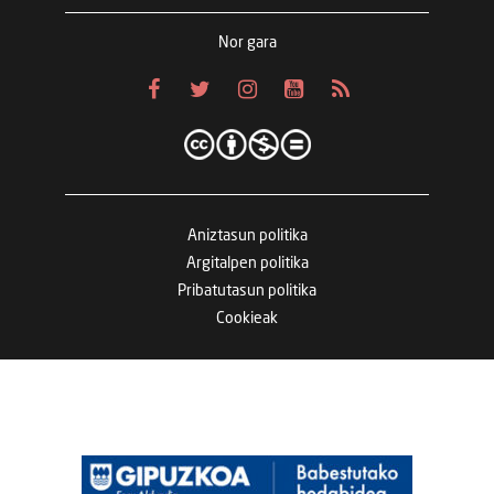
Nor gara
Aniztasun politika
Argitalpen politika
Pribatutasun politika
Cookieak