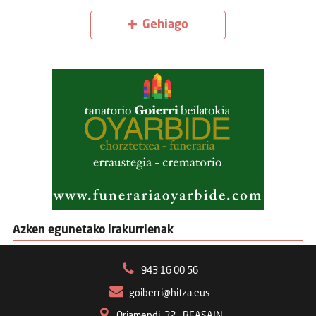
Gehiago
Azken egunetako irakurrienak
943 16 00 56
goiberri@hitza.eus
Oriamendi, 32 – BEASAIN