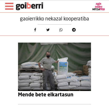
gaoierrikko nekazal kooperatiba
Mende bete elkartasun