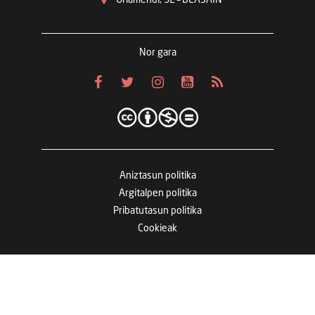
Nor gara
Aniztasun politika
Argitalpen politika
Pribatutasun politika
Cookieak