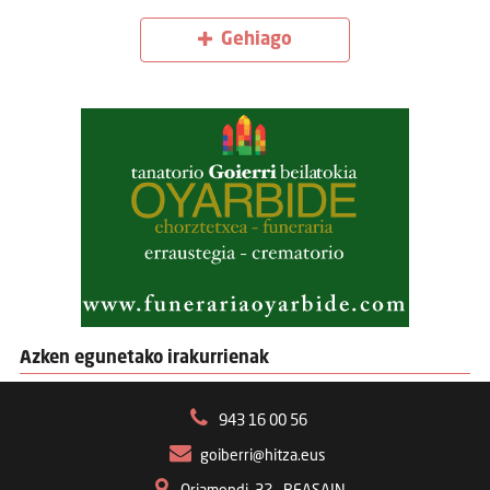
Gehiago
Azken egunetako irakurrienak
943 16 00 56
goiberri@hitza.eus