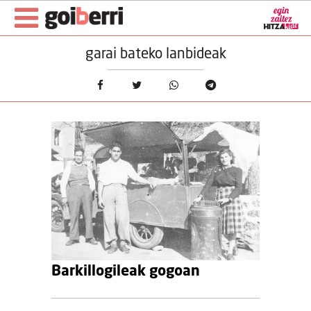
garai bateko lanbideak
Barkillogileak gogoan