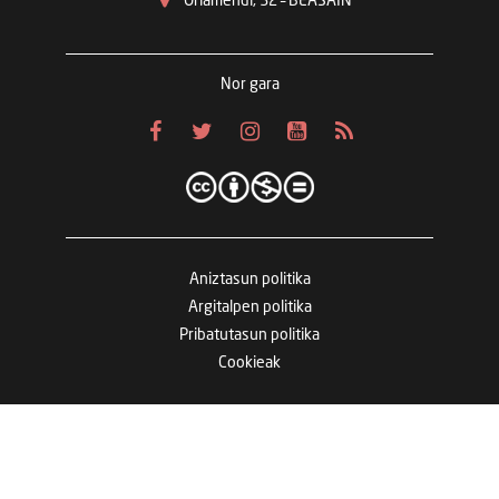
Oriamendi, 32 – BEASAIN
Nor gara
Aniztasun politika
Argitalpen politika
Pribatutasun politika
Cookieak