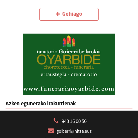
Gehiago
Azken egunetako irakurrienak
943 16 00 56
goiberri@hitza.eus