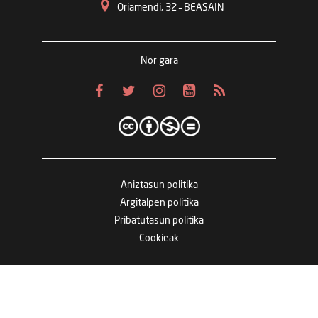
Oriamendi, 32 – BEASAIN
Nor gara
Aniztasun politika
Argitalpen politika
Pribatutasun politika
Cookieak