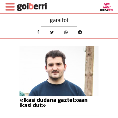
garaifot
«Ikasi dudana gaztetxean
ikasi dut»