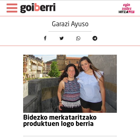
Garazi Ayuso
Bidezko merkataritzako
produktuen logo berria