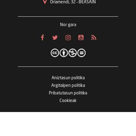
Oriamendi, 32 – BEASAIN
Nor gara
Aniztasun politika
Argitalpen politika
Pribatutasun politika
Cookieak