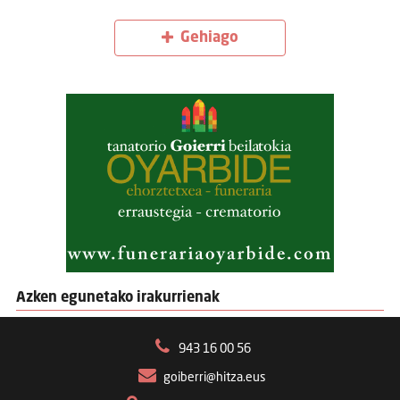
Gehiago
Azken egunetako irakurrienak
943 16 00 56
goiberri@hitza.eus