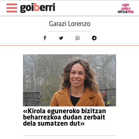
Garazi Lorenzo
«Kirola eguneroko bizitzan
beharrezkoa dudan zerbait
dela sumatzen dut»