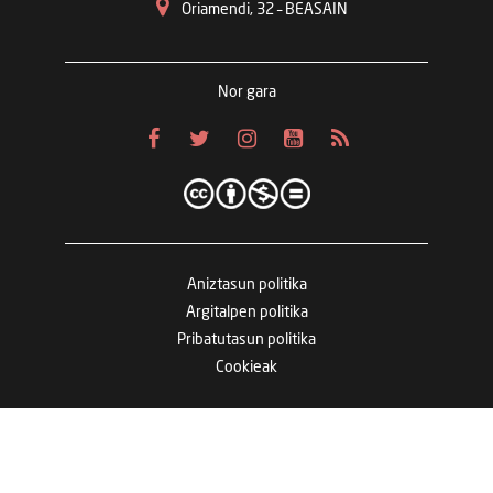
Oriamendi, 32 – BEASAIN
Nor gara
Aniztasun politika
Argitalpen politika
Pribatutasun politika
Cookieak