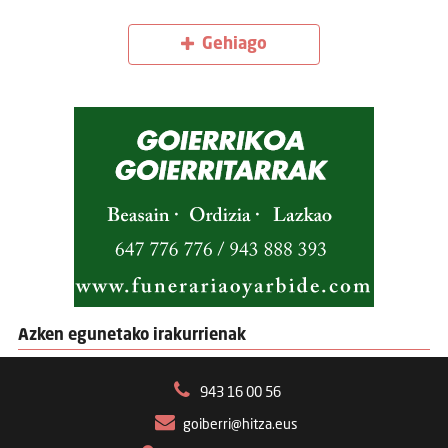
Gehiago
Azken egunetako irakurrienak
943 16 00 56
goiberri@hitza.eus