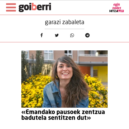
garazi zabaleta
«Emandako pausoek zentzua
badutela sentitzen dut»