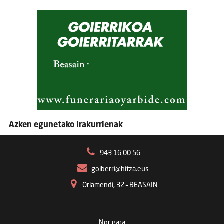
Azken egunetako irakurrienak
943 16 00 56
goiberri@hitza.eus
Oriamendi, 32 – BEASAIN
Nor gara