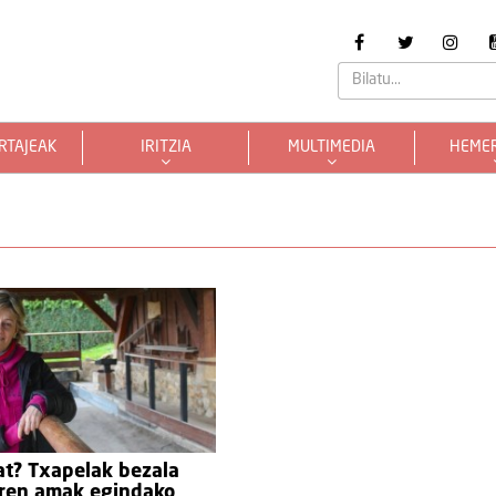
RTAJEAK
IRITZIA
MULTIMEDIA
HEME
at? Txapelak bezala
iren amak egindako