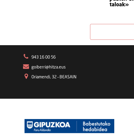
taloak»
943 16 00 56
goiberri@hitza.eus
Oriamendi, 32 – BEASAIN