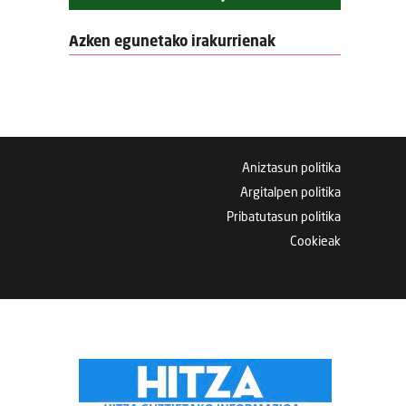
Azken egunetako irakurrienak
Aniztasun politika
Argitalpen politika
Pribatutasun politika
Cookieak