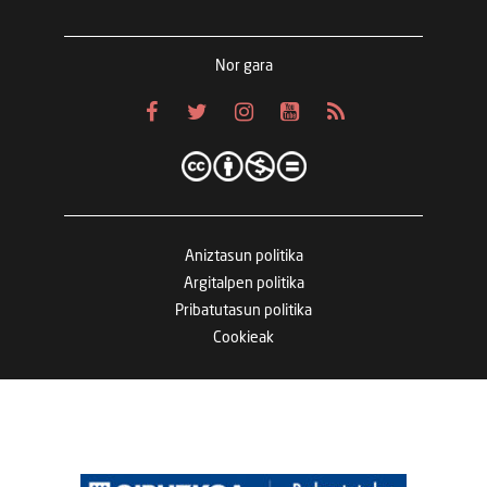
Nor gara
Aniztasun politika
Argitalpen politika
Pribatutasun politika
Cookieak