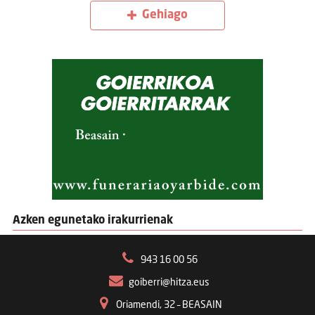
Gehiago
Azken egunetako irakurrienak
943 16 00 56
goiberri@hitza.eus
Oriamendi, 32 – BEASAIN