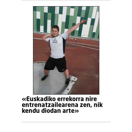
«Euskadiko errekorra nire
entrenatzailearena zen, nik
kendu diodan arte»