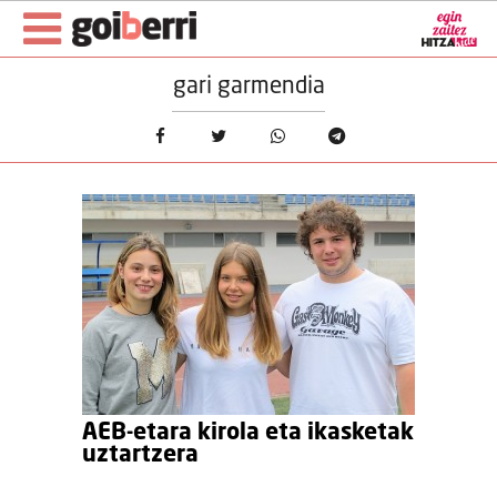
gari garmendia
AEB-etara kirola eta ikasketak
uztartzera