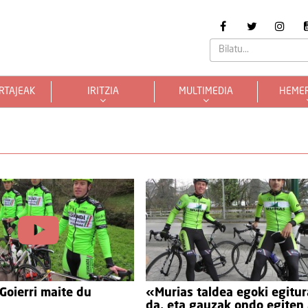
RTAJEAK
IRITZIA
MULTIMEDIA
HEME
Goierri maite du
«Murias taldea egoki egitu
da, eta gauzak ondo egiten 