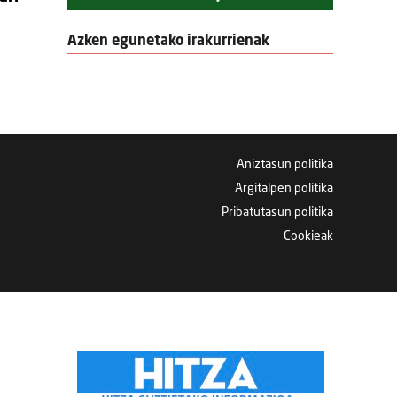
Azken egunetako irakurrienak
Aniztasun politika
Argitalpen politika
Pribatutasun politika
Cookieak