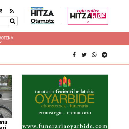
egin zaitez
ROTEKA
ratu
ari