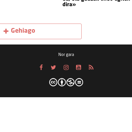
dira»
Gehiago
Nor gara