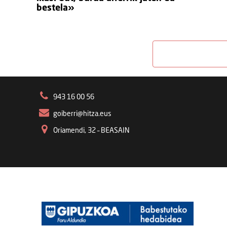
bestela»
943 16 00 56
goiberri@hitza.eus
Oriamendi, 32 – BEASAIN