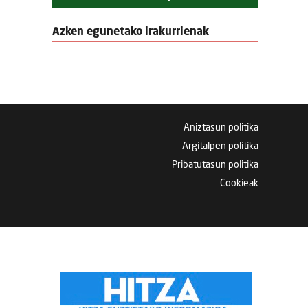
Azken egunetako irakurrienak
Aniztasun politika
Argitalpen politika
Pribatutasun politika
Cookieak