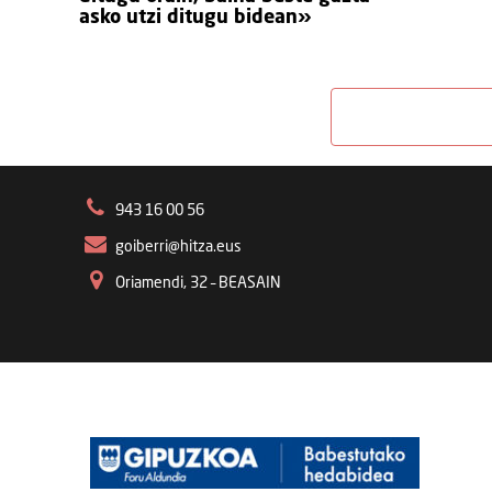
asko utzi ditugu bidean»
943 16 00 56
goiberri@hitza.eus
Oriamendi, 32 – BEASAIN