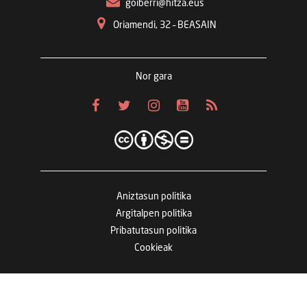
goiberri@hitza.eus
Oriamendi, 32 – BEASAIN
Nor gara
Aniztasun politika
Argitalpen politika
Pribatutasun politika
Cookieak