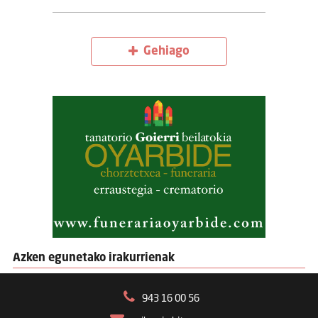
Gehiago
Azken egunetako irakurrienak
943 16 00 56