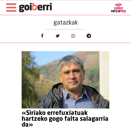
gatazkak
«Siriako errefuxiatuak
hartzeko gogo falta salagarria
da»