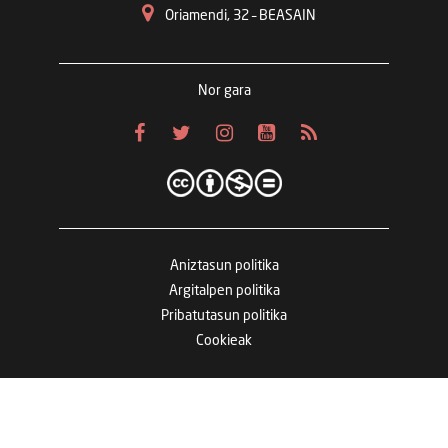
Oriamendi, 32 – BEASAIN
Nor gara
Aniztasun politika
Argitalpen politika
Pribatutasun politika
Cookieak