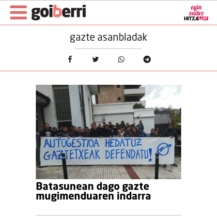
gazte asanbladak
Batasunean dago gazte
mugimenduaren indarra