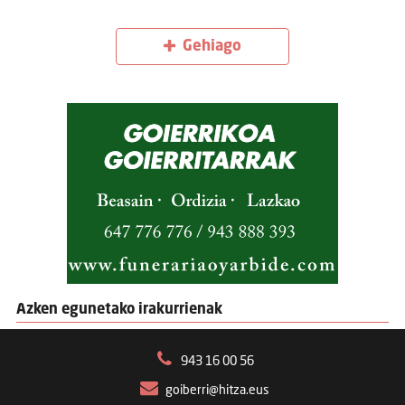
Gehiago
Azken egunetako irakurrienak
943 16 00 56
goiberri@hitza.eus