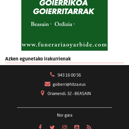
Azken egunetako irakurrienak
943 16 00 56
goiberri@hitza.eus
Oriamendi, 32 – BEASAIN
Nor gara