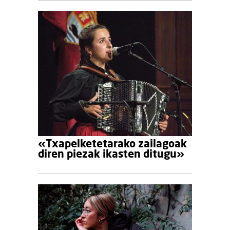
«Txapelketetarako zailagoak
diren piezak ikasten ditugu»