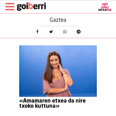
Gaztea
«Amamaren etxea da nire
txoko kuttuna»