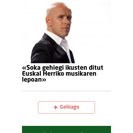
«Soka gehiegi ikusten ditut
Euskal Herriko musikaren
lepoan»
Gehiago