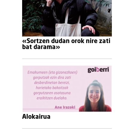
«Sortzen dudan orok nire zati
bat darama»
Alokairua