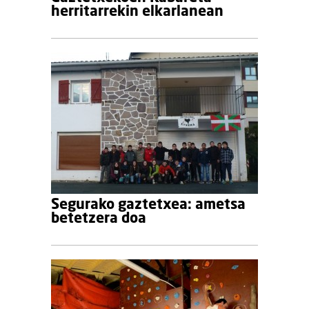
herritarrekin elkarlanean
Segurako gaztetxea: ametsa
betetzera doa