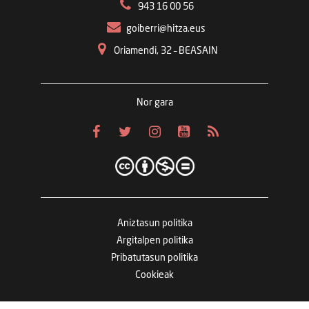
943 16 00 56
goiberri@hitza.eus
Oriamendi, 32 – BEASAIN
Nor gara
Aniztasun politika
Argitalpen politika
Pribatutasun politika
Cookieak