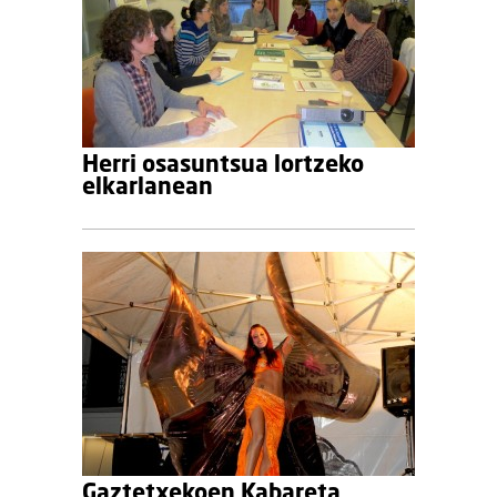
Herri osasuntsua lortzeko
elkarlanean
Gaztetxekoen Kabareta