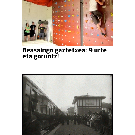
Beasaingo gaztetxea: 9 urte
eta goruntz!