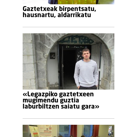
Gaztetxeak birpentsatu,
hausnartu, aldarrikatu
«Legazpiko gaztetxeen
mugimendu guztia
laburbiltzen saiatu gara»