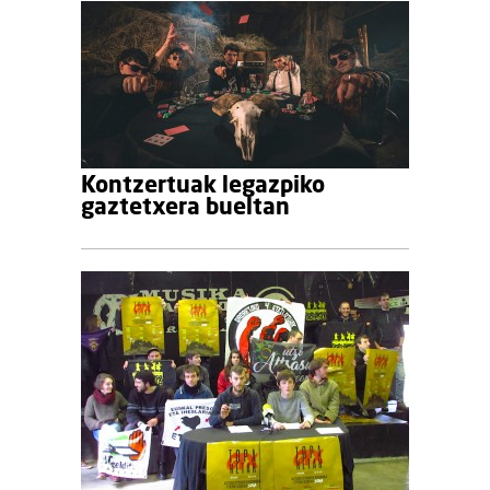
Kontzertuak legazpiko
gaztetxera bueltan