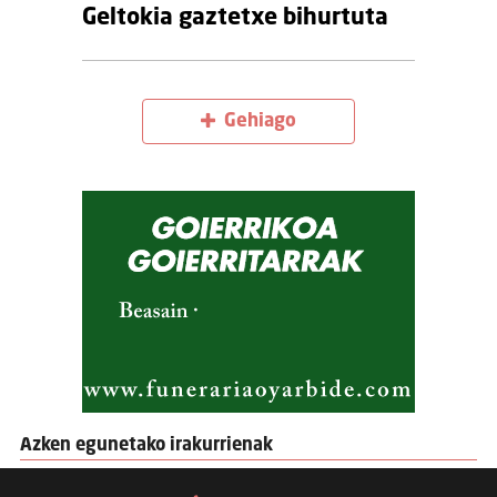
Geltokia gaztetxe bihurtuta
Gehiago
Azken egunetako irakurrienak