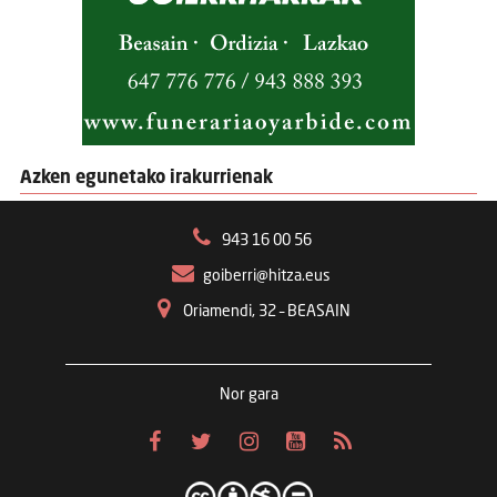
Azken egunetako irakurrienak
943 16 00 56
goiberri@hitza.eus
Oriamendi, 32 – BEASAIN
Nor gara