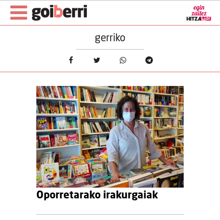
gerriko
Oporretarako irakurgaiak