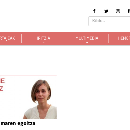
RTAJEAK
IRITZIA
MULTIMEDIA
HEME
rimaren egoitza