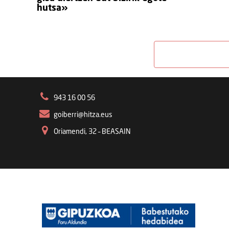
hutsa»
943 16 00 56
goiberri@hitza.eus
Oriamendi, 32 – BEASAIN