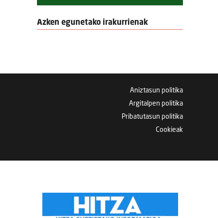
Azken egunetako irakurrienak
Aniztasun politika
Argitalpen politika
Pribatutasun politika
Cookieak