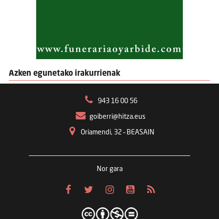
Azken egunetako irakurrienak
943 16 00 56
goiberri@hitza.eus
Oriamendi, 32 – BEASAIN
Nor gara