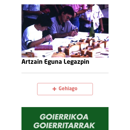
Artzain Eguna Legazpin
Gehiago