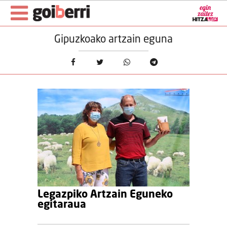
Gipuzkoako artzain eguna
Legazpiko Artzain Eguneko
egitaraua