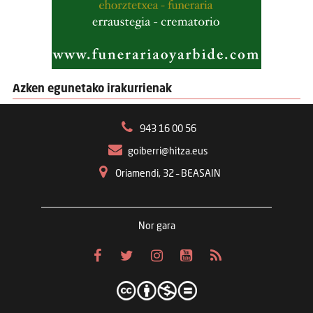
Azken egunetako irakurrienak
943 16 00 56
goiberri@hitza.eus
Oriamendi, 32 – BEASAIN
Nor gara