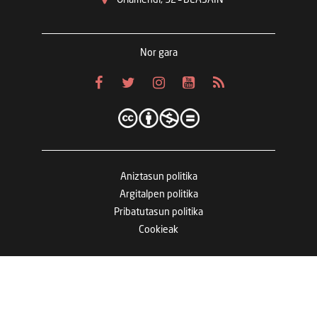
Nor gara
Aniztasun politika
Argitalpen politika
Pribatutasun politika
Cookieak