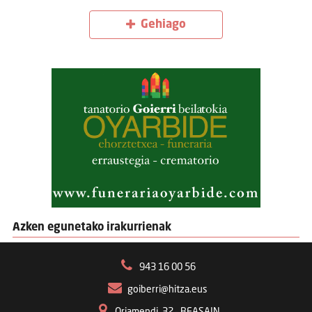
Gehiago
Azken egunetako irakurrienak
943 16 00 56
goiberri@hitza.eus
Oriamendi, 32 – BEASAIN