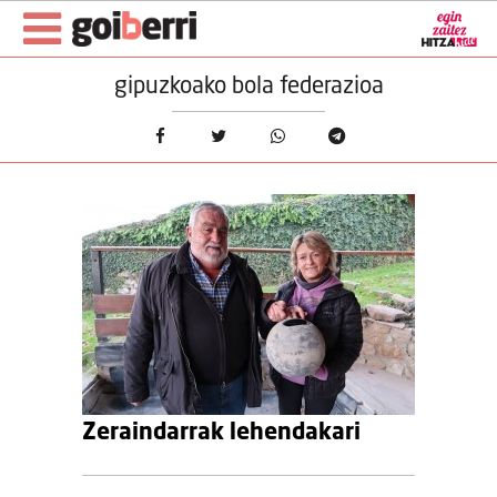
gipuzkoako bola federazioa
Zeraindarrak lehendakari