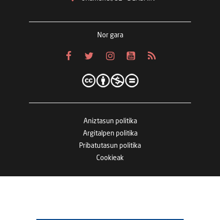
Nor gara
Aniztasun politika
Argitalpen politika
Pribatutasun politika
Cookieak