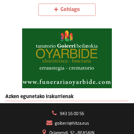
Gehiago
Azken egunetako irakurrienak
943 16 00 56
goiberri@hitza.eus
Oriamendi, 32 – BEASAIN