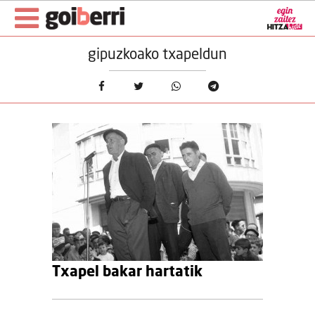
gipuzkoako txapeldun
Txapel bakar hartatik