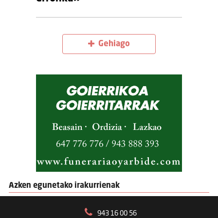
Gehiago
Azken egunetako irakurrienak
943 16 00 56