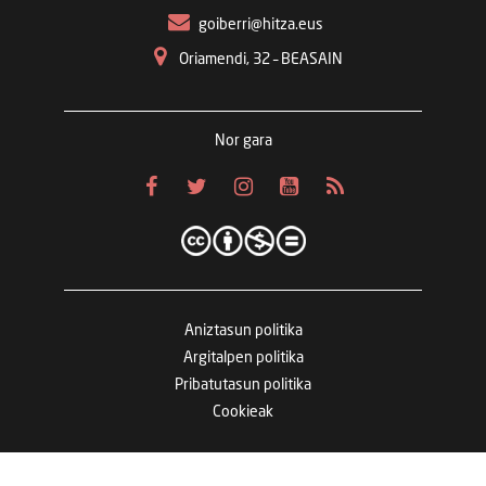
goiberri@hitza.eus
Oriamendi, 32 – BEASAIN
Nor gara
Aniztasun politika
Argitalpen politika
Pribatutasun politika
Cookieak