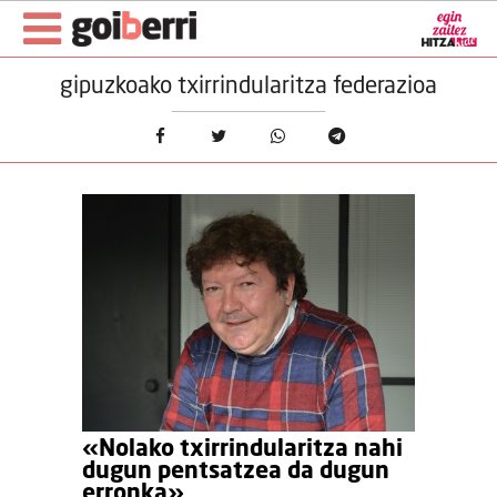
gipuzkoako txirrindularitza federazioa
«Nolako txirrindularitza nahi
dugun pentsatzea da dugun
erronka»