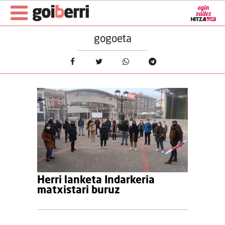
gogoeta
Herri lanketa Indarkeria
matxistari buruz