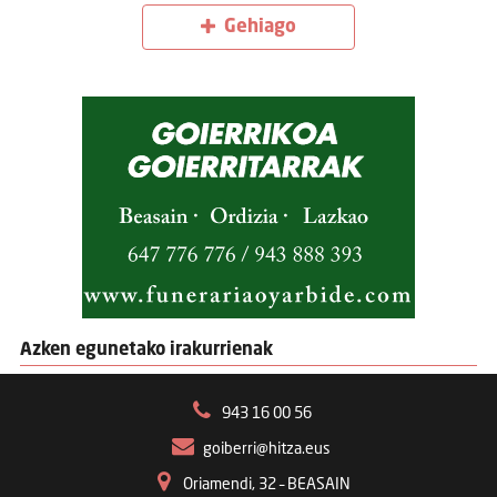
Gehiago
Azken egunetako irakurrienak
943 16 00 56
goiberri@hitza.eus
Oriamendi, 32 – BEASAIN