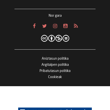
Nor gara
Aniztasun politika
Argitalpen politika
Pribatutasun politika
Cookieak