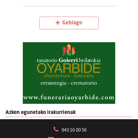
Gehiago
Azken egunetako irakurrienak
943 16 00 56