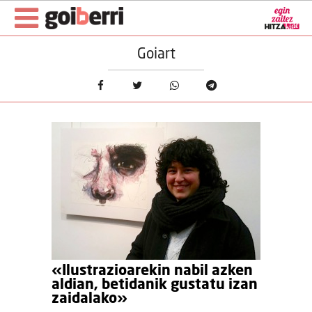
Goiart
«Ilustrazioarekin nabil azken
aldian, betidanik gustatu izan
zaidalako»