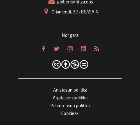
goiberri@hitza.eus
Oriamendi, 32 – BEASAIN
Nor gara
Aniztasun politika
Argitalpen politika
Pribatutasun politika
Cookieak