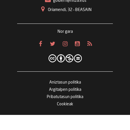
goiberri@hitza.eus
Oriamendi, 32 – BEASAIN
Nor gara
Aniztasun politika
Argitalpen politika
Pribatutasun politika
Cookieak