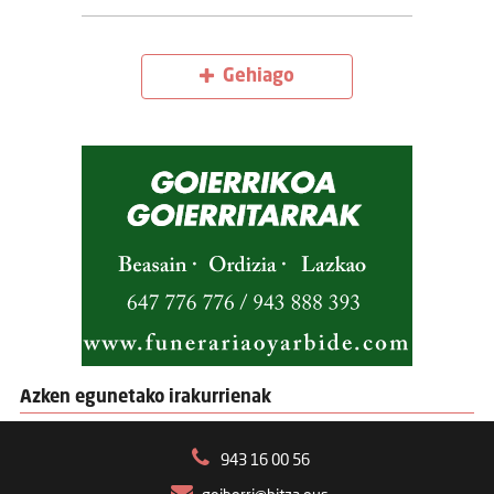
Gehiago
Azken egunetako irakurrienak
943 16 00 56