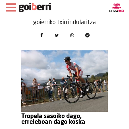
goierriko txirrindularitza
Tropela sasoiko dago,
erreleboan dago koska