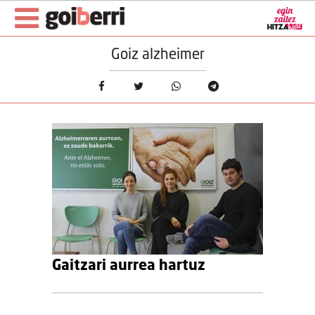
Goiz alzheimer
Gaitzari aurrea hartuz