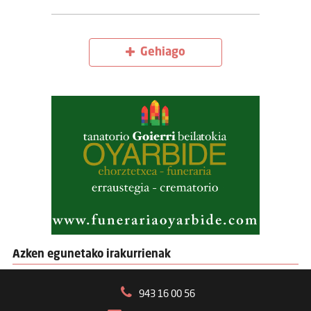
Gehiago
Azken egunetako irakurrienak
943 16 00 56