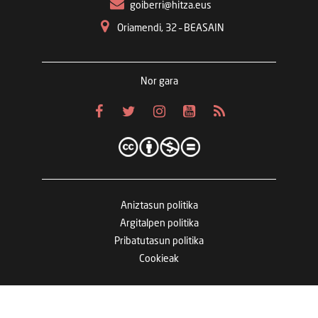
goiberri@hitza.eus
Oriamendi, 32 – BEASAIN
Nor gara
Aniztasun politika
Argitalpen politika
Pribatutasun politika
Cookieak