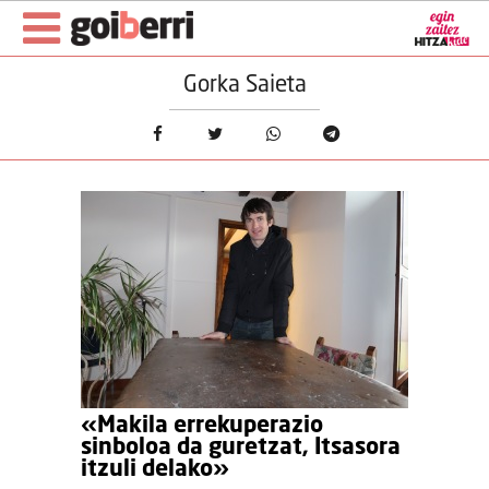
Gorka Saieta
«Makila errekuperazio
sinboloa da guretzat, Itsasora
itzuli delako»