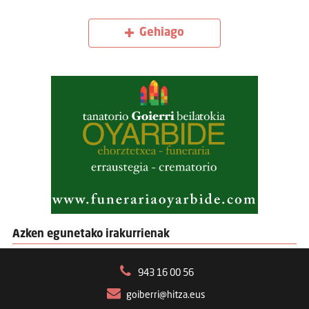
Gehiago
Azken egunetako irakurrienak
943 16 00 56
goiberri@hitza.eus