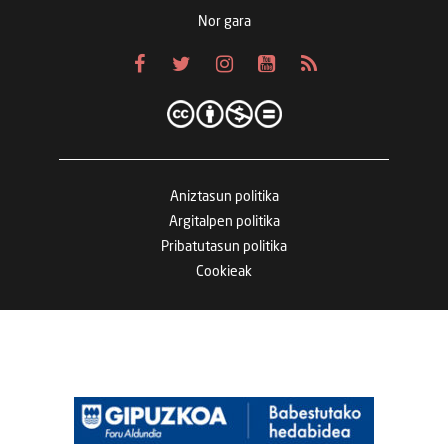
Nor gara
Aniztasun politika
Argitalpen politika
Pribatutasun politika
Cookieak