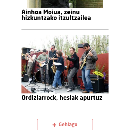
Ainhoa Moiua, zeinu
hizkuntzako itzultzailea
Ordiziarrock, hesiak apurtuz
Gehiago