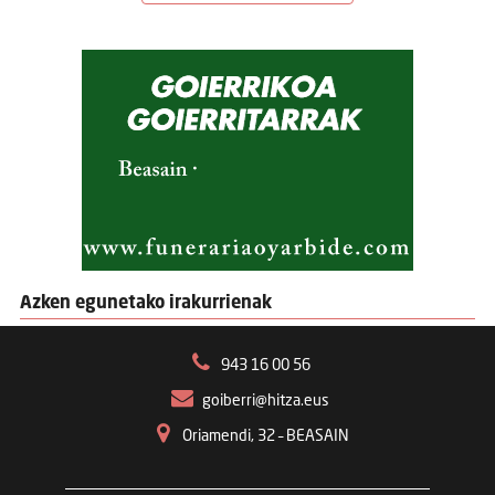
Azken egunetako irakurrienak
943 16 00 56
goiberri@hitza.eus
Oriamendi, 32 – BEASAIN