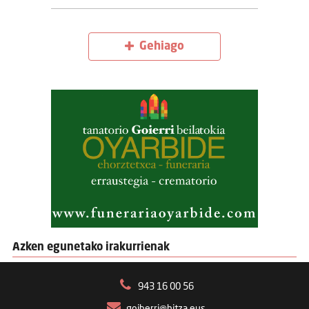
Gehiago
Azken egunetako irakurrienak
943 16 00 56
goiberri@hitza.eus