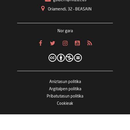
Oriamendi, 32 – BEASAIN
Nor gara
Aniztasun politika
Argitalpen politika
Pribatutasun politika
Cookieak