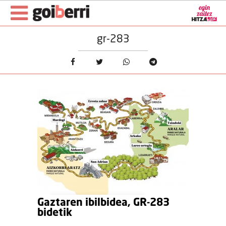
gr-283
Gaztaren ibilbidea, GR-283
bidetik