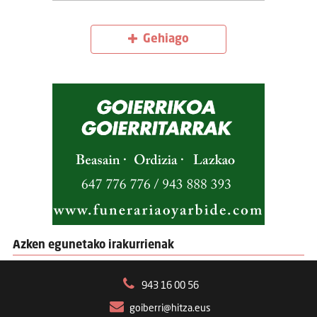
Gehiago
Azken egunetako irakurrienak
943 16 00 56
goiberri@hitza.eus