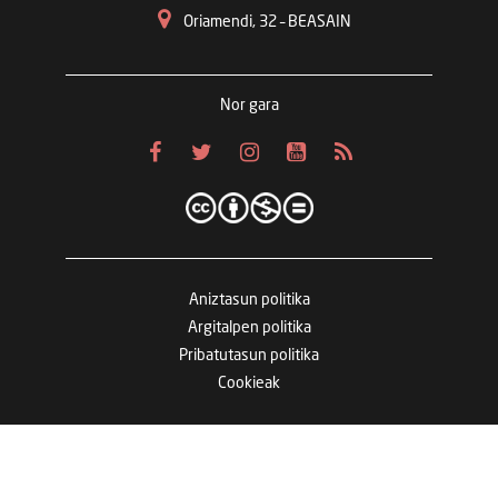
Oriamendi, 32 – BEASAIN
Nor gara
Aniztasun politika
Argitalpen politika
Pribatutasun politika
Cookieak