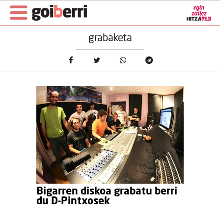
grabaketa
Bigarren diskoa grabatu berri
du D-Pintxosek