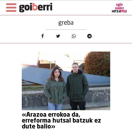
greba
«Arazoa errokoa da,
erreforma hutsal batzuk ez
dute balio»