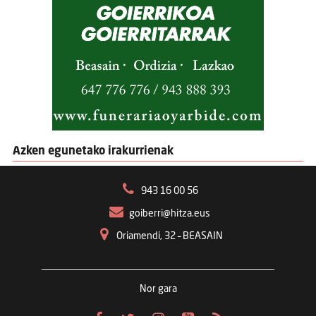
Azken egunetako irakurrienak
943 16 00 56
goiberri@hitza.eus
Oriamendi, 32 – BEASAIN
Nor gara