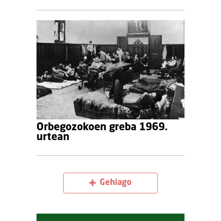
Orbegozokoen greba 1969.
urtean
Gehiago