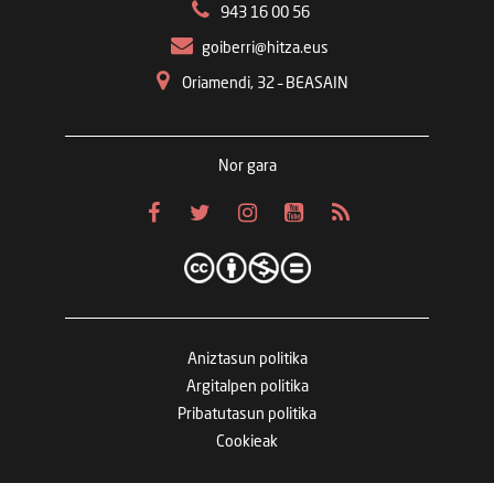
943 16 00 56
goiberri@hitza.eus
Oriamendi, 32 – BEASAIN
Nor gara
Aniztasun politika
Argitalpen politika
Pribatutasun politika
Cookieak