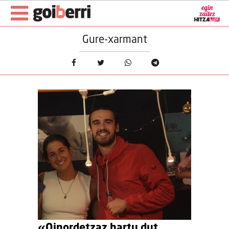
Gure-xarmant
«Oinordetzaz hartu dut