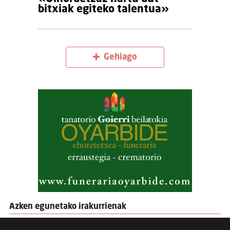
bitxiak egiteko talentua»
Gehiago
Azken egunetako irakurrienak