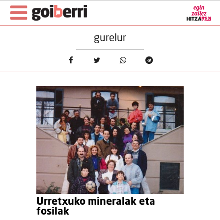
gurelur
Urretxuko mineralak eta
fosilak