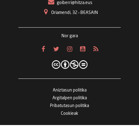
goiberri@hitza.eus
Oriamendi, 32 – BEASAIN
Nor gara
Aniztasun politika
Argitalpen politika
Pribatutasun politika
Cookieak