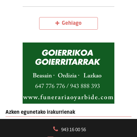
Gehiago
Azken egunetako irakurrienak
943 16 00 56