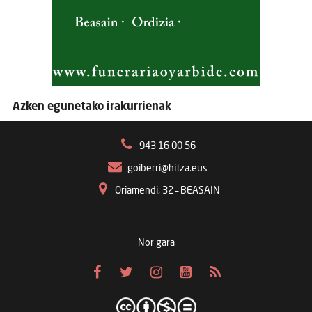
Azken egunetako irakurrienak
943 16 00 56
goiberri@hitza.eus
Oriamendi, 32 – BEASAIN
Nor gara