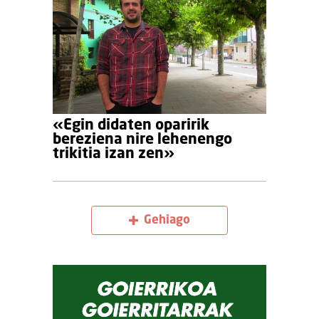
«Egin didaten oparirik
bereziena nire lehenengo
trikitia izan zen»
Gehiago