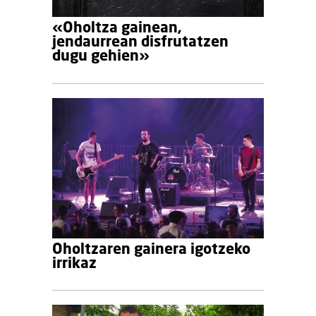
«Oholtza gainean,
jendaurrean disfrutatzen
dugu gehien»
Oholtzaren gainera igotzeko
irrikaz