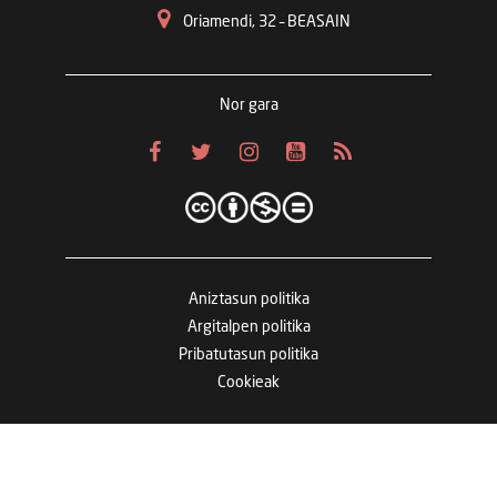
Oriamendi, 32 – BEASAIN
Nor gara
Aniztasun politika
Argitalpen politika
Pribatutasun politika
Cookieak