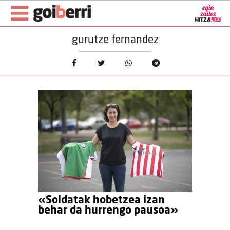
gurutze fernandez
«Soldatak hobetzea izan
behar da hurrengo pausoa»