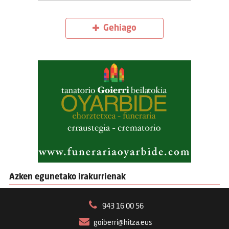
Gehiago
Azken egunetako irakurrienak
943 16 00 56
goiberri@hitza.eus