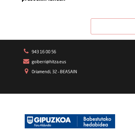
943 16 00 56
goiberri@hitza.eus
Oriamendi, 32 – BEASAIN