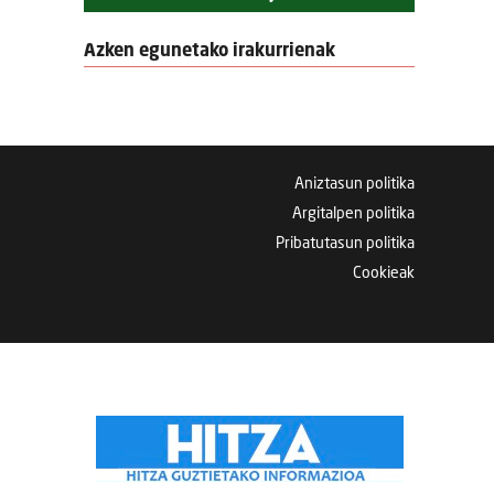
Azken egunetako irakurrienak
Aniztasun politika
Argitalpen politika
Pribatutasun politika
Cookieak