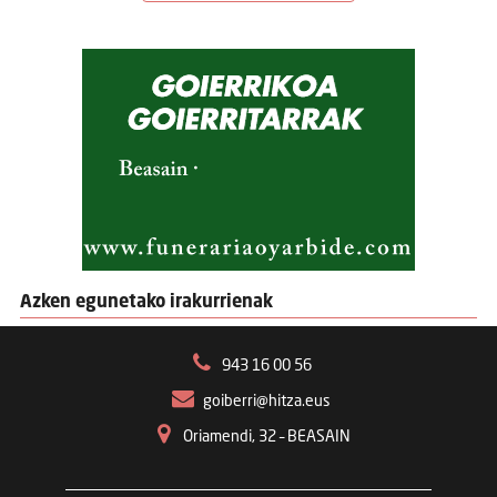
Azken egunetako irakurrienak
943 16 00 56
goiberri@hitza.eus
Oriamendi, 32 – BEASAIN