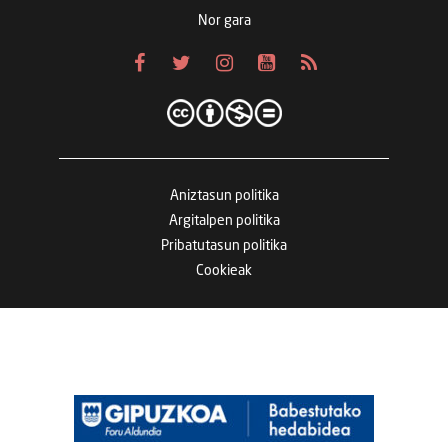
Nor gara
Aniztasun politika
Argitalpen politika
Pribatutasun politika
Cookieak