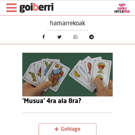
hamarrekoak
‘Musua’ 4ra ala 8ra?
Gehiago