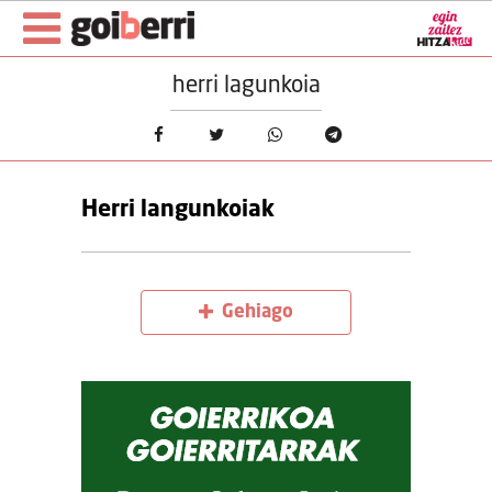
herri lagunkoia
Herri langunkoiak
Gehiago