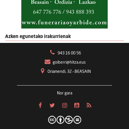
Azken egunetako irakurrienak
943 16 00 56
goiberri@hitza.eus
Oriamendi, 32 – BEASAIN
Nor gara