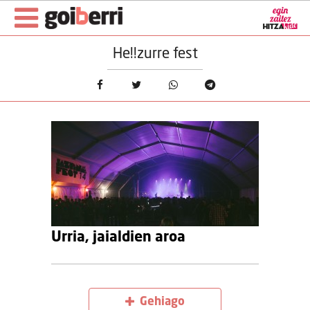
He!!zurre fest
Urria, jaialdien aroa
Gehiago