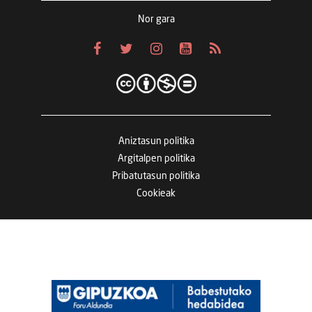
Nor gara
Aniztasun politika
Argitalpen politika
Pribatutasun politika
Cookieak