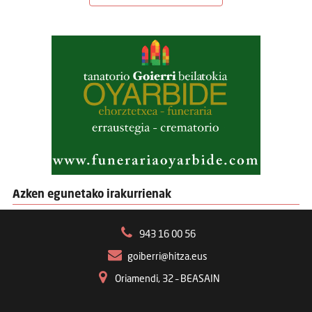
Azken egunetako irakurrienak
943 16 00 56
goiberri@hitza.eus
Oriamendi, 32 – BEASAIN